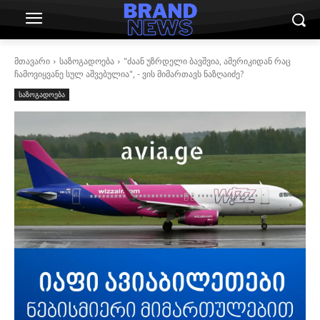
მთავარი
საზოგადოება
"ძაან უზრდელი ბავშვია, ამერიკიდან რაც
ჩამოვიყვანე სულ აშვებულია", - ვის მიმართავს ნაზღაიძე?
საზოგადოება