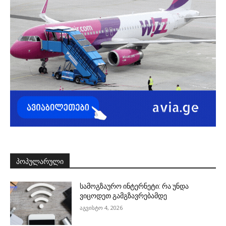
ᲞᲝᲞᲣᲚᲐᲠᲣᲚᲘ
სამოგზაურო ინტერნეტი: რა უნდა
ვიცოდეთ გამგზავრებამდე
აგვისტო 4, 2026