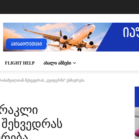
FLIGHT HELP
ᲐᲮᲐᲚᲘ ᲐᲛᲑᲔᲑᲘ
იბაშვილთან შეხვედრას ,,ტვიტერში“ ეხმაურება
ირაკლი
 შეხვედრას
ურება