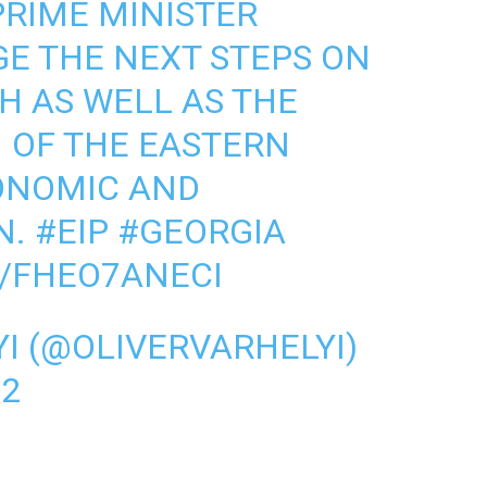
PRIME MINISTER
GE
⁩ THE NEXT STEPS ON
 AS WELL AS THE
 OF THE EASTERN
ONOMIC AND
N.
#EIP
#GEORGIA
M/FHEO7ANECI
YI (@OLIVERVARHELYI)
22