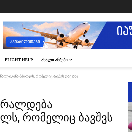
FLIGHT HELP
ᲐᲮᲐᲚᲘ ᲐᲛᲑᲔᲑᲘ
არუდგინა მძღოლს, რომელიც ბავშვს დაეჯახა
ბრალდება
ლს, რომელიც ბავშვს