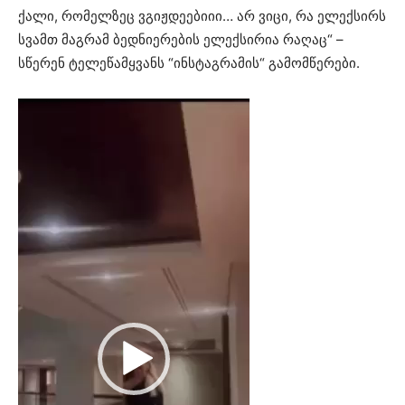
ქალი, რომელზეც ვგიჟდეებიიი… არ ვიცი, რა ელექსირს
სვამთ მაგრამ ბედნიერების ელექსირია რაღაც“ –
სწერენ ტელეწამყვანს “ინსტაგრამის“ გამომწერები.
ვ
ი
დ
ე
ო
დ
ა
მ
კ
ვ
რ
ე
ლ