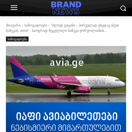
მთავარი
საზოგადოება
“ძლივს გიცანი... პირველად ვხედავ ასეთ
ნანუკას, wow“ - საოცრად შეცვლილი ნანუკა ჟორჟოლიანის...
საზოგადოება