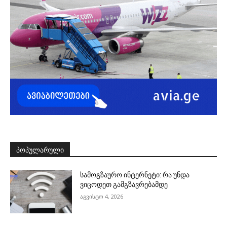
ᲞᲝᲞᲣᲚᲐᲠᲣᲚᲘ
სამოგზაურო ინტერნეტი: რა უნდა
ვიცოდეთ გამგზავრებამდე
აგვისტო 4, 2026