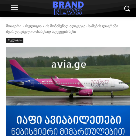
მთავარი
რელიგია
ის მონაზვნად აღიკვეცა - სამების ლავრაში
შესრულებული მონაზვნად აღკვეცის წესი
რელიგია