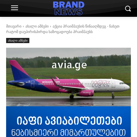
მთავარი
ახალი ამბები
აქცია პრაიმჰაუსის წინააღმდეგ - ნახეთ
რატომ დაუპირისპირდა საზოგადოება პრაიმჰაუსს
ახალი ამბები