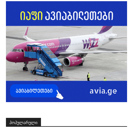
ᲞᲝᲞᲣᲚᲐᲠᲣᲚᲘ