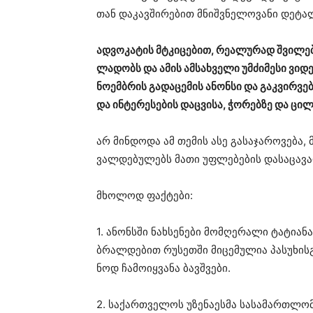
თან და­კავ­ში­რე­ბით მნიშ­ვნე­ლო­ვა­ნი დე­ტა­
ად­ვო­კა­ტის მტკი­ცე­ბით, რე­ა­ლუ­რად შვი­ლებ
ლა­დობს და ამის ამ­სახ­ვე­ლი უმ­ძი­მე­სი ვი­დ
ნო­ემ­ბრის გა­და­ცე­მის ანონ­სი და გაკ­ვირ­ვ
და ინ­ტე­რე­სე­ბის დაც­ვი­სა, ჭო­რებ­ზე და ცი­ლი
არ მინ­დო­და ამ თე­მის ასე გა­სა­ჯა­რო­ვე­ბა, 
ვალ­დე­ბუ­ლებს მათი უფ­ლე­ბე­ბის და­სა­ცა­ვა
მხო­ლოდ ფაქ­ტე­ბი:
1. ანონსში ნახ­სე­ნე­ბი მომ­ღე­რა­ლი ტა­ტი­ა­ნ
ბრალ­დე­ბით რუ­სეთ­ში მი­ცე­მუ­ლია პა­სუ­ხის­
ნოდ ჩა­მო­იყ­ვა­ნა ბავ­შვე­ბი.
2. სა­ქარ­თვე­ლოს უზე­ნა­ეს­მა სა­სა­მარ­თლ