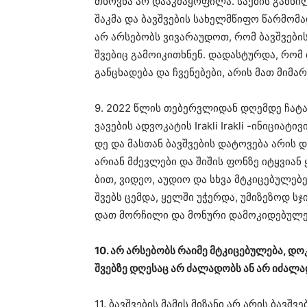
თხოვ­ნა არ და­აკ­მა­ყო­ფი­ლა. საქ­მის გან­ხილ
შაკ­მა და ბავ­შვე­ბის სა­ხელ­მწი­ფო წარ­მო­მა
არ არ­სე­ბობს ვი­ვა­რა­უ­დოთ, რომ ბავ­შვე­ბი
შვე­ბიც გა­მო­ი­კი­თხნენ. და­დას­ტურ­და, რომ 
გან­ცხა­დე­ბა და ჩვე­ნე­ბე­ბი, არის მათ მი­მა
9. 2022 წლის თე­ბერ­ვლი­დან დღემ­დე ჩა­ტარ­
ვა­ვე­ბის ად­ვო­კა­ტის Irakli Irakli -ინი­ცი­ა
დე და მას­თან ბავ­შვე­ბის და­ტო­ვე­ბა არის და
არი­ან მძევ­ლე­ბი და ში­შის ფონ­ზე იტყვი­ან
ბით, ვი­დეო, აუ­დიო და სხვა მტკი­ცე­ბუ­ლე­ბე
შვებს ცემ­და, ყელ­ში უჭერ­და, უმი­ზე­ზოდ სჯი­
დათ მორ­ჩი­ლი და მო­ნუ­რი და­მო­კი­დე­ბუ­ლე
10. არ არ­სე­ბობს რა­ი­მე მტკი­ცე­ბუ­ლე­ბა, დო­
შვებ­ზე დღე­საც არ ძა­ლა­დობს ან არ იძა­ლა
11. ბავ­შვე­ბის მა­მის მი­ზა­ნი არ არის ბავ­შვე