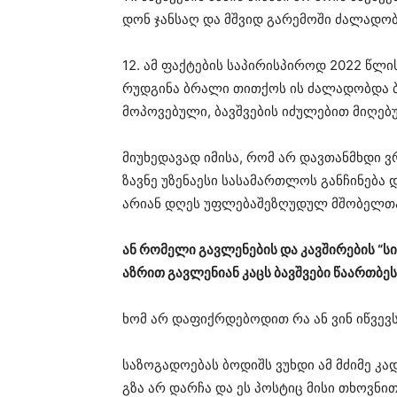
დონ ჯან­საღ და მშვიდ გა­რე­მო­ში ძა­ლა­დო­ბ
12. ამ ფაქ­ტე­ბის სა­პი­რის­პი­როდ 2022 წლის 
რუდ­გი­ნა ბრა­ლი თით­ქოს ის ძა­ლა­დობ­და ბ
მო­პო­ვე­ბუ­ლი, ბავ­შვე­ბის იძუ­ლე­ბით მი­ღე­ბ
მი­უ­ხე­და­ვად იმი­სა, რომ არ დავ­თან­მხდი ვ
ზავ­ნე უზე­ნა­ე­სი სა­სა­მარ­თლოს გან­ჩი­ნე­ბა
არი­ან დღეს უფ­ლე­ბა­შე­ზღუ­დულ მშო­ბელ­თა
ან რო­მე­ლი გავ­ლე­ნე­ბის და კავ­ში­რე­ბის “ს
აზ­რით გავ­ლე­ნი­ან კაცს ბავ­შვე­ბი წა­ართბე
ხომ არ და­ფიქ­რდე­ბო­დით რა ან ვინ იწ­ვევს
სა­ზო­გა­დო­ე­ბას ბო­დიშს ვუხ­დი ამ მძი­მე კად
გზა არ დარ­ჩა და ეს პოს­ტიც მისი თხოვ­ნით გ