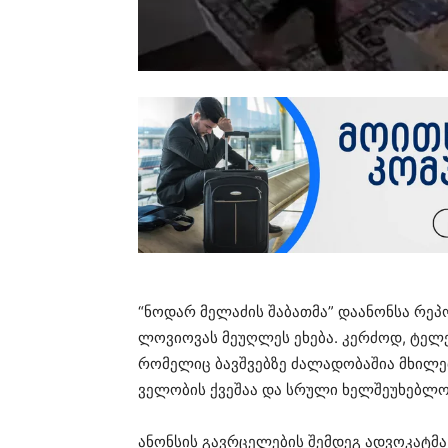
“ნო­დარ მე­ლა­ძის შა­ბათ­მა” და­ა­ნონ­სა რე­
ლო­ვი­ო­ვას მე­უღ­ლეს ეხე­ბა. კერ­ძოდ, ტე­ლე
რო­მე­ლიც ბავ­შვებ­ზე ძა­ლა­დო­ბა­შია მხი­ლე
ვე­ლო­ბის ქვე­შაა და სრუ­ლი ხელ­შე­უ­ხებ­ლ
ანონ­სის გავ­რცე­ლე­ბის შემ­დეგ ად­ვო­კატ­მა 