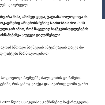
ლე­ბი გა­ავ­რცე­ლა.
­ზე არა მამა, არა­მედ დედა, ტა­ტი­ა­ნა სო­ლო­ვი­ო­ვა ძა­
ე­ო­კად­რე­ბიც არ­სე­ბობს.”ვნა­ხე Nodar Meladze -ს 19
ე­ბუ­ლი ვარ იმით, რომ ნაც­ვლად ბავ­შვე­ბის უფ­ლე­ბე­ბის
ს­წა­მე­ბა­ზეა სი­უ­ჟე­ტი და­ფუძ­ნე­ბუ­ლი.
მაგ­რამ სწო­რედ ბავ­შვე­ბის ინ­ტე­რე­სე­ბის დაც­ვა მა­
დ ფაქ­ტე­ბი წარ­მო­გიდ­გი­ნოთ.
ა სო­ლო­ვი­ო­ვა ბავ­შვებ­ზე ძა­ლა­დო­ბის და წა­მე­ბის
გე­ბა­ში, რის გა­მოც გა­იქ­ცა და სა­ქარ­თვე­ლო­ში უკა­ნო­
ომ 2022 წლის 06 ივ­ლი­სის გან­ჩი­ნე­ბით სა­ქარ­თვე­ლოს