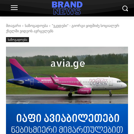
მთავარი
საზოგადოება
"ვკვდები" - გიორგი ყიფშიძე სოციალურ
ქსელში ვიდეოს ავრცელებს
საზოგადოება