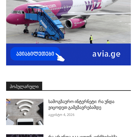
ᲞᲝᲞᲣᲚᲐᲠᲣᲚᲘ
სამოგზაურო ინტერნეტი: რა უნდა
ვიცოდეთ გამგზავრებამდე
აგვისტო 4, 2026
რა არ უნდა გააკეთონ კირჩხიბებმა