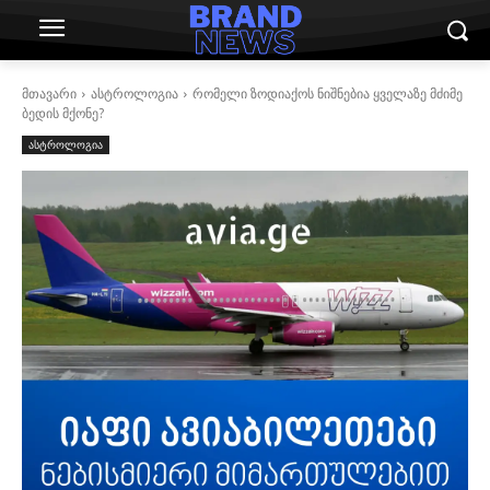
მთავარი
ასტროლოგია
რომელი ზოდიაქოს ნიშნებია ყველაზე მძიმე
ბედის მქონე?
ასტროლოგია