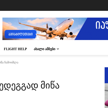
FLIGHT HELP
ᲐᲮᲐᲚᲘ ᲐᲛᲑᲔᲑᲘ
მიწა ჩამოიშლა
შედეგგად მიწა