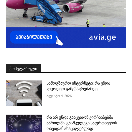
ᲞᲝᲞᲣᲚᲐᲠᲣᲚᲘ
სამოგზაურო ინტერნეტი: რა უნდა
ვიცოდეთ გამგზავრებამდე
აგვისტო 4, 2026
რა არ უნდა გააკეთონ კირჩხიბებმა
აპრილში: გზამკვლევი საფრთხეების
თავიდან ასაცილებლად