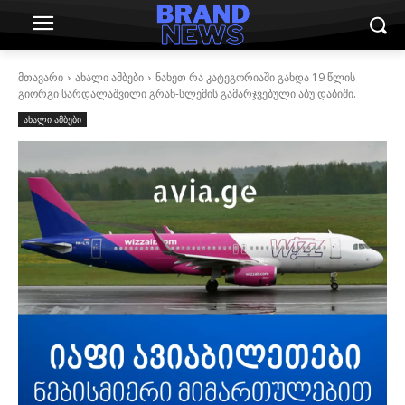
მთავარი
ახალი ამბები
ნახეთ რა კატეგორიაში გახდა 19 წლის
გიორგი სარდალაშვილი გრან-სლემის გამარჯვებული აბუ დაბიში.
ახალი ამბები