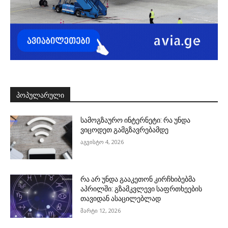
ᲞᲝᲞᲣᲚᲐᲠᲣᲚᲘ
სამოგზაურო ინტერნეტი: რა უნდა
ვიცოდეთ გამგზავრებამდე
აგვისტო 4, 2026
რა არ უნდა გააკეთონ კირჩხიბებმა
აპრილში: გზამკვლევი საფრთხეების
თავიდან ასაცილებლად
მარტი 12, 2026