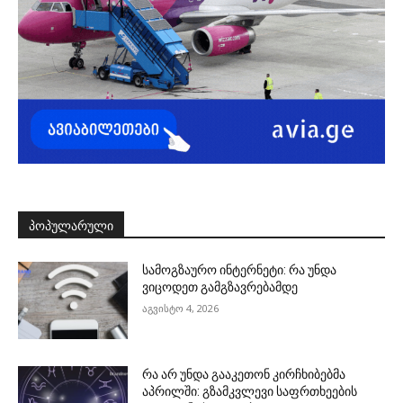
ᲞᲝᲞᲣᲚᲐᲠᲣᲚᲘ
სამოგზაურო ინტერნეტი: რა უნდა
ვიცოდეთ გამგზავრებამდე
აგვისტო 4, 2026
რა არ უნდა გააკეთონ კირჩხიბებმა
აპრილში: გზამკვლევი საფრთხეების