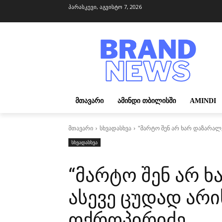
პარასკევი, აგვისტო 7, 2026
ᲛᲗᲐᲕᲐᲠᲘ
ᲐᲛᲘᲜᲓᲘ ᲗᲑᲘᲚᲘᲡᲨᲘ
AMINDI
მთავარი
სხვადასხვა
"მარტო შენ არ ხარ დაზარალე
სხვადასხვა
“მარტო შენ არ 
ასევე ცუდად არ
ოქროპირიძე