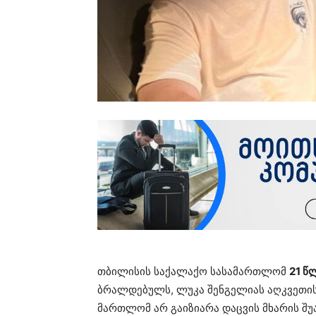
თბი­ლი­სის სა­ქა­ლა­ქო სა­სა­მარ­თლომ
21 წლ
ბრალ­დე­ბულს, ლუკა შენ­გე­ლი­ას აღ­კვე­თის ღო
მარ­თლომ არ გა­ი­ზი­ა­რა დაც­ვის მხა­რის შუ