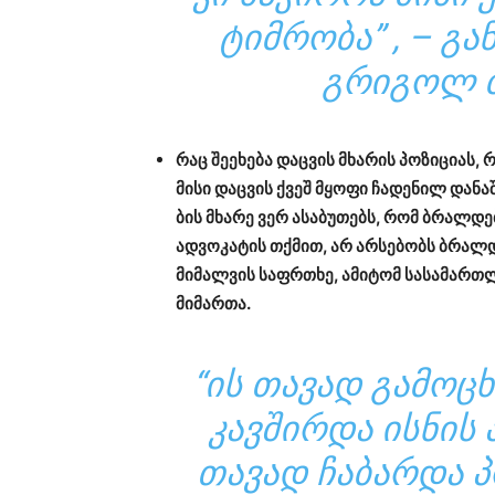
ᲢᲘᲛ­ᲠᲝ­ᲑᲐ” , – ᲒᲐ
ᲒᲠᲘ­ᲒᲝᲚ ᲑᲘ
რაც შე­ე­ხე­ბა დაც­ვის მხა­რის პო­ზი­ცი­ას, 
მისი დაც­ვის ქვეშ მყო­ფი ჩა­დე­ნილ და­ნა
ბის მხა­რე ვერ ასა­ბუ­თებს, რომ ბრალ­დე­ბუ
ად­ვო­კა­ტის თქმით, არ არ­სე­ბობს ბრალ­დე
მი­მალ­ვის საფრ­თხე, ამი­ტომ სა­სა­მარ­თ
მი­მარ­თა.
“ᲘᲡ ᲗᲐ­ᲕᲐᲓ ᲒᲐ­ᲛᲝ­ᲪᲮ
ᲙᲐᲕ­ᲨᲘᲠ­ᲓᲐ ᲘᲡ­ᲜᲘᲡ
ᲗᲐ­ᲕᲐᲓ ᲩᲐ­ᲑᲐᲠ­ᲓᲐ Პ