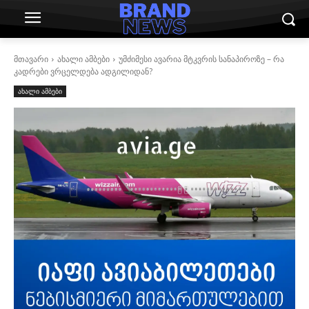
მთავარი
ახალი ამბები
უმძიმესი ავარია მტკვრის სანაპიროზე – რა
კადრები ვრცელდება ადგილიდან?
ახალი ამბები