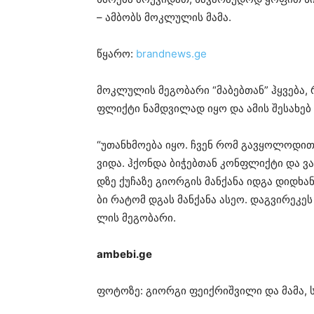
– ამ­ბობს მოკ­ლუ­ლის მამა.
წყარო:
brandnews.ge
მოკ­ლუ­ლის მე­გო­ბა­რი “მაბებთან” ჰყვე­ბა, 
ფლიქ­ტი ნამ­დვი­ლად იყო და ამის შე­სა­ხებ 
“უთან­ხმო­ე­ბა იყო. ჩვენ რომ გავ­ყო­ლო­დით 
ვი­და. ჰქონ­და ბი­ჭებ­თან კონ­ფლიქ­ტი და ვა
დზე ქუ­ჩა­ზე გი­ორ­გის მან­ქა­ნა იდგა დიდ­ხან
ბი რა­ტომ დგას მან­ქა­ნა ასეო. დაგ­ვი­რე­კეს 
ლის მე­გო­ბა­რი.
ambebi.ge
ფო­ტო­ზე: გი­ორ­გი ფე­იქ­რიშ­ვი­ლი და მამა,