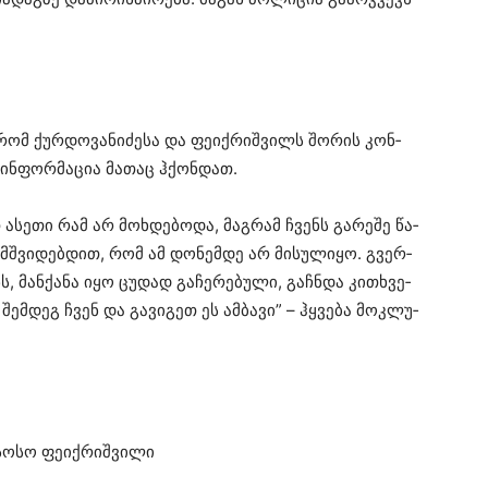
რომ ქურ­დო­ვა­ნი­ძე­სა და ფე­იქ­რიშ­ვილს შო­რის კონ­
ინ­ფორ­მა­ცია მა­თაც ჰქონ­დათ.
ასე­თი რამ არ მოხ­დე­ბო­და, მაგ­რამ ჩვენს გა­რე­შე წა­
მ­შვი­დებ­დით, რომ ამ დო­ნემ­დე არ მი­სუ­ლი­ყო. გვერ­
ს, მან­ქა­ნა იყო ცუ­დად გა­ჩე­რე­ბუ­ლი, გაჩ­ნდა კი­თხვე­
შემ­დეგ ჩვენ და გა­ვი­გეთ ეს ამ­ბა­ვი” – ჰყვე­ბა მოკ­ლუ­
 სოსო ფე­იქ­რიშ­ვი­ლი