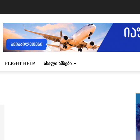
FLIGHT HELP
ᲐᲮᲐᲚᲘ ᲐᲛᲑᲔᲑᲘ