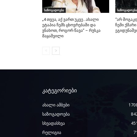
საზოგადოება
საზოგადოება
„4 თვეა, აქ ვართ უკვე…ახალი
“არ მოგაკ
ეტაპია ჩემს ცხოვრებაში და
ჩემი ქმარი
ვნახოთ, როგორ წავა” – რუსკა
ეგიდუნაშვ
მაყაშვილი
კატეგორიები
ახალი ამბები
170
საზოგადოება
84
სხვადასხვა
45
რელიგია
7