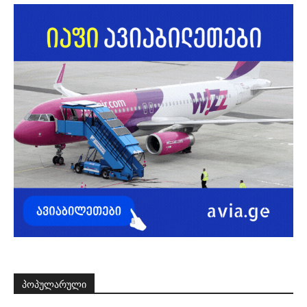
ᲞᲝᲞᲣᲚᲐᲠᲣᲚᲘ