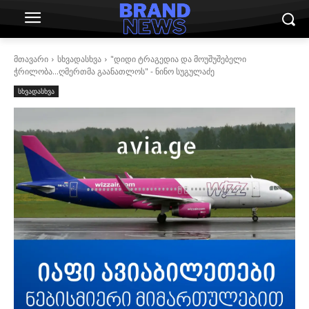
მთავარი
სხვადასხვა
"დიდი ტრაგედია და მოუშუშებელი
ჭრილობა...ღმერთმა გაანათლოს" - ნინო სუგულაძე
სხვადასხვა